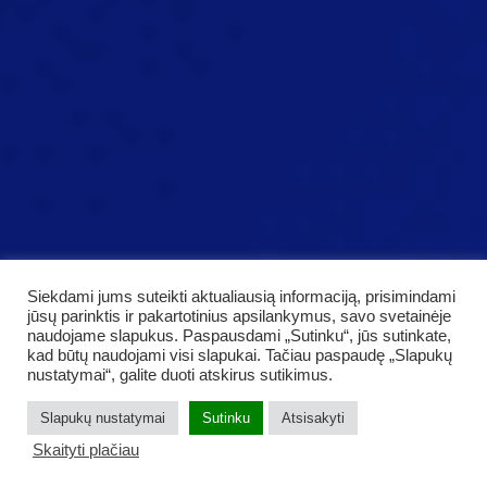
Siekdami jums suteikti aktualiausią informaciją, prisimindami
jūsų parinktis ir pakartotinius apsilankymus, savo svetainėje
naudojame slapukus. Paspausdami „Sutinku“, jūs sutinkate,
kad būtų naudojami visi slapukai. Tačiau paspaudę „Slapukų
nustatymai“, galite duoti atskirus sutikimus.
Slapukų nustatymai
Sutinku
Atsisakyti
Skaityti plačiau